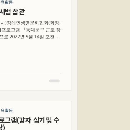
체육활동
시범 참관
] (사)장애인생명문화협회(회장-
문화프로그램 『동대문구 근로 장
로 2022년 9월 14일 포천 승
오던 군벙영체험의 일환으로 8
...
체육활동
프로그램(감자 심기 및 수
확)