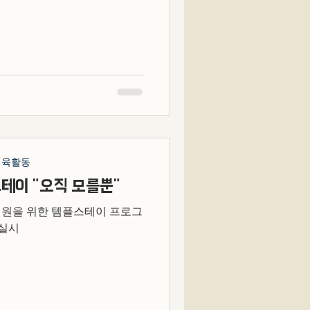
사는 장애인이 가진 소중한 참
현하고, 문화예술 활동을 통해
 마련되었습니다. 이날 행사에
해 보호자와 관계자 등 총 51명
만들었습니다. 🎨 그림으로 표
개회식과 함께 시작되었습니다.
행사장에 모였고, 주관 단체의
들으며 본격적인 사생대회를 준
 간단한 아침 간식인 빵과 음
 화방 도구를 받은 참가자들은
체육활동
 시작했습니다. ‘투표’와 ‘소
테이 "오직 모를뿐"
 수 있는 주제였지만, 참가자들
은
지원을 위한 템플스테이 프로그
 실시