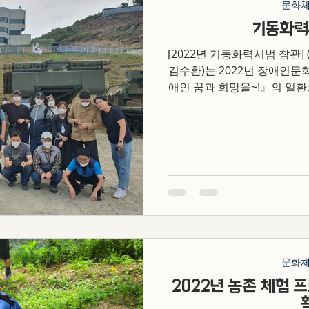
문화
기동화력
[2022년 기동화력시범 참관
김수환)는 2022년 장애인
애인 꿈과 희망을~!』의 일환으
진훈련장에서 그동안 추진해
사단
문화
2022년 농촌 체험 