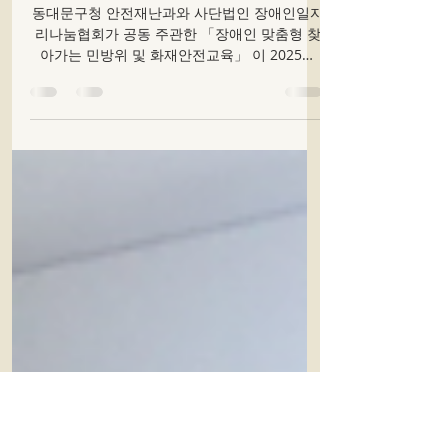
화재안전교육 합동재난훈련 (동
대문구 안전재난과 후원)
동대문구청 안전재난과와 사단법인 장애인일자
리나눔협회가 공동 주관한 「장애인 맞춤형 찾
아가는 민방위 및 화재안전교육」 이 2025년
11월 19일 다사랑 행복센터에서 진행되었습니
다. 본 교육은 동대문구청 안전재난과의 후원으
로 추진된 대규모 합동 재난안전교육 으로, 관내
복지관 및 공단 등 다양한 기관의 참여를 통해
약 45명이 함께한 의미 있는 자리였습니다. 특
히 휠체어를 이용하는 등 신체적 제약이 있는 장
애인도 함께 참여할 수 있도록 교육 환경을 구성
하여, 장애 유형과 관 계없이 모두가 안전교육에
참여할 수 있는 포용적인 교육으로 운영되었습
니다. 교육은 민방위 및 화재 안전 분야의 전문
지도교수진이 직접 진행하였으며, 심폐소생술
(CPR), 방연마스크 착용 체험, 소화기 작동법 실
습 등 실제 상황을 가정한 체험형 교육 을 중심
으로 구성되었습니다. 이를 통해 참여자들은 재